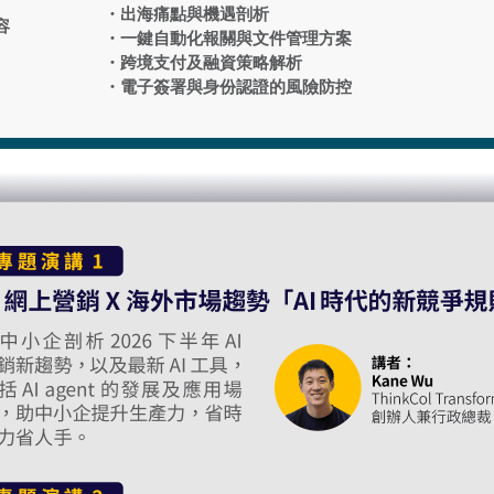
・出海痛點與機遇剖析
容
・一鍵自動化報關與文件管理方案
・跨境支付及融資策略解析
・電子簽署與身份認證的風險防控