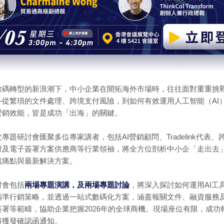
數碼轉型的新浪潮下，中小企業在開拓海外市場時，往往面對重重挑
—從繁瑣的文件處理、跨境支付風險，到如何有效運用人工智能（AI
營銷效能，皆是成功「出海」的關鍵。
專題研討會匯聚多位專家講者，包括AI營銷顧問、Tradelink代表、
付及電子簽署方案供應商等行業領袖，將全方位剖析中小企「走出去
戰痛點與最新解決方案。
討會包括
兩場專題演講，及兩場專題討論
，將深入探討如何運用AI工
精準行銷策略，並透過一站式數碼化方案，涵蓋報關文件、融資服務
簽署等範疇，協助企業把握2026年的全球商機。現場座位有限，成功
將獲發確認函通知。