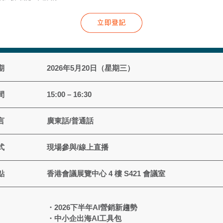
期
2026年5月20日（星期三）
間
15:00 – 16:30
言
廣東話/普通話
式
現場參與/線上直播
點
香港會議展覽中心 4 樓 S421 會議室
・2026下半年AI營銷新趨勢
・中小企出海AI工具包