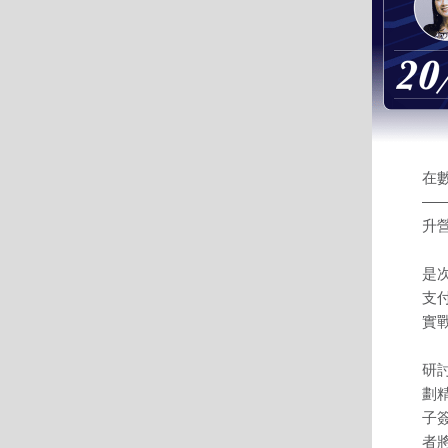
在
—
升
是次
支
實
研
劃
子
者