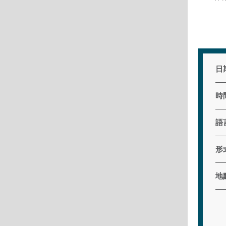
日
時
語
形
地