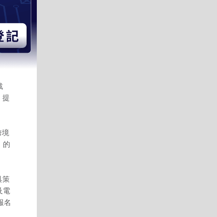
戰
）提
跨境
」的
具策
及電
報名