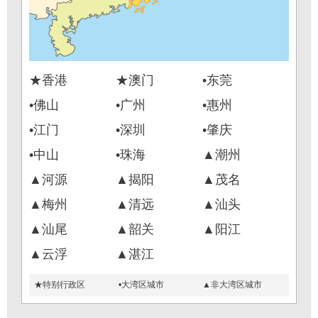
★香港
★澳门
•东莞
•佛山
•广州
•惠州
•江门
•深圳
•肇庆
•中山
•珠海
▲潮州
▲河源
▲揭阳
▲茂名
▲梅州
▲清远
▲汕头
▲汕尾
▲韶关
▲阳江
▲云浮
▲湛江
★特别行政区
•大湾区城市
▲非大湾区城市