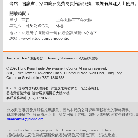
書館、會議室、活動廳及免費商貿諮詢服務。歡迎有興趣人士使用
開放時間：
星期一至五
上午九時至下午六時
星期六、日及公眾假期
休息
地址：香港灣仔博覽道一號香港會議展覽中心地下
網站：
www.hktdc.com/smecentre
Terms of Use
/
使用條款
Privacy Statement
/
私隠政策聲明
© 2026 Hong Kong Trade Development Council. All rights reserved.
38/F, Office Tower, Convention Plaza, 1 Harbour Road, Wan Chai, Hong Kong
Customer Service Line:(852) 1830 668
© 2026 香港貿發局版權所有, 對違反版權者保留一切追索權利。
香港灣仔港灣道1號會展廣場辦公大樓38樓
客戶服務專線:(852) 1830 668
您收到香港貿發局服務推廣訊息，因為本局的公司資料庫載有您的聯絡資料。
此電郵地址僅供發放消息之用，請勿回覆此電郵。如對此電郵內容有任何查詢，
smecentre@hktdc.org
To unsubscribe or manage your HKTDC e-subscription, please click
here
.
拒絕接收推廣信息或更新您的香港貿發局電郵訂閲，請按
此處
。