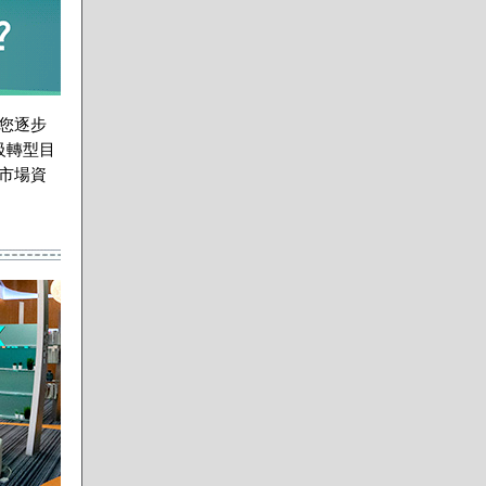
您逐步
級轉型目
、市場資