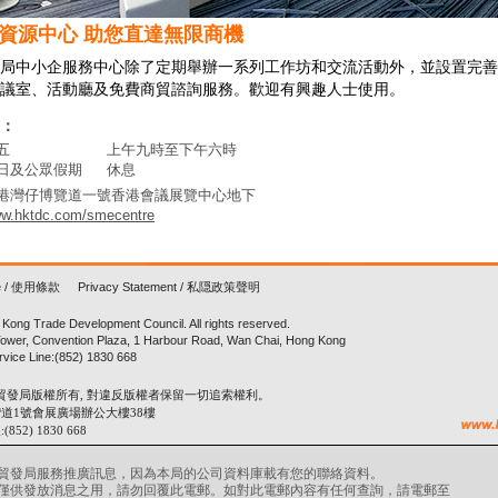
資源中心 助您直達無限商機
局中小企服務中心除了定期舉辦一系列工作坊和交流活動外，並設置完善
議室、活動廳及免費商貿諮詢服務。歡迎有興趣人士使用。
：
五
上午九時至下午六時
日及公眾假期
休息
港灣仔博覽道一號香港會議展覽中心地下
w.hktdc.com/smecentre
e
/
使用條款
Privacy Statement
/
私隠政策聲明
Kong Trade Development Council. All rights reserved.
 Tower, Convention Plaza, 1 Harbour Road, Wan Chai, Hong Kong
vice Line:(852) 1830 668
 香港貿發局版權所有, 對違反版權者保留一切追索權利。
道1號會展廣場辦公大樓38樓
52) 1830 668
貿發局服務推廣訊息，因為本局的公司資料庫載有您的聯絡資料。
僅供發放消息之用，請勿回覆此電郵。如對此電郵內容有任何查詢，請電郵至