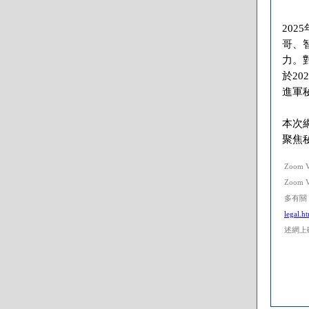
20
哥、
力。
於2
進軍
本次
聚焦
Zoom
Zoom
多有關 Z
legal.h
述網上