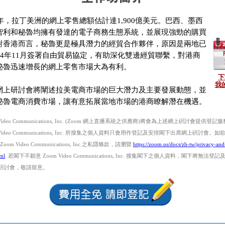
25年，拉丁美洲的網上零售總額估計達1,900億美元。巴西、墨西
智利和秘魯均擁有發達的電子商務生態系統，並展現強勁的購買
對香港而言，秘魯更是極具潛力的經貿合作夥伴，原因是兩地已
024年11月簽署自由貿易協定，有助深化雙邊經貿聯繫，對港商
秘魯迅速增長的網上零售市場大為有利。
下
我
網上研討會將闡述拉美電商市場的巨大潛力及主要發展動態，並
秘魯電商消費市場，讓有意拓展當地市場的港商瞭解潛在機遇。
 Video Communications, Inc. (Zoom 網上直播系統之供應商)將會為上述網上硏討會提供登記
 Video Communications, Inc. 所搜集之個人資料只會用作登記及安排閣下出席網上硏討會。
oom Video Communications, Inc.之私隱條款，請瀏覽
https://zoom.us/docs/zh-tw/privacy-and
tml
. 若閣下不願意 Zoom Video Communications, Inc. 搜集閣下之個人資料，閣下將無法登
硏討會，敬請留意。