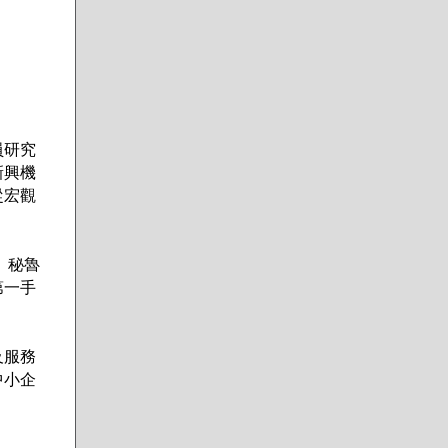
員研究
新興機
從宏觀
哥、秘魯
第一手
及服務
中小企