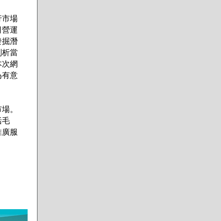
行市場
司營運
發掘潛
剖析當
本次網
為有意
市場。
括毛
推廣服