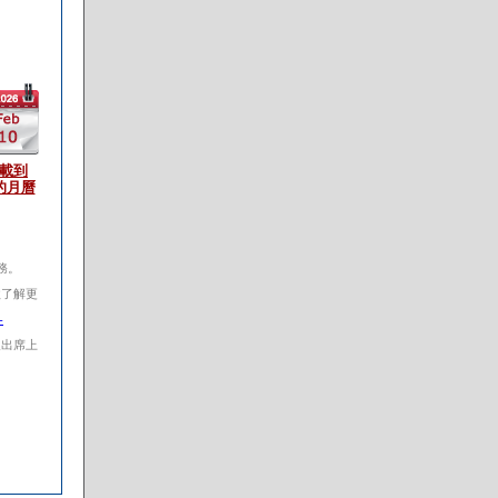
載到
的月曆
服務。
如欲了解更
-
記及出席上