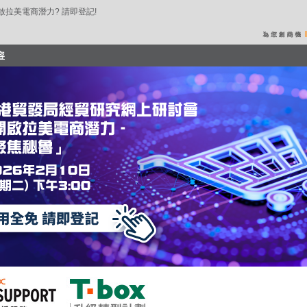
拉美電商潛力? 請即登記!
容