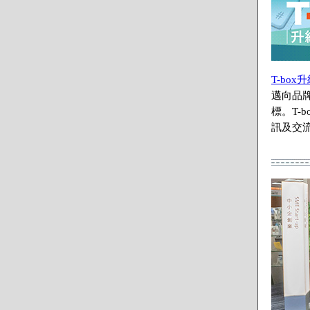
T-bo
邁向品
標。T
訊及交