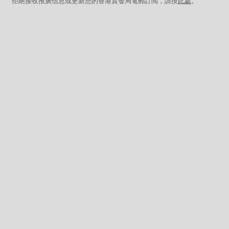
拒絕接收推廣信息或更新您的香港貿發局電郵訂閲，請按
此處
。