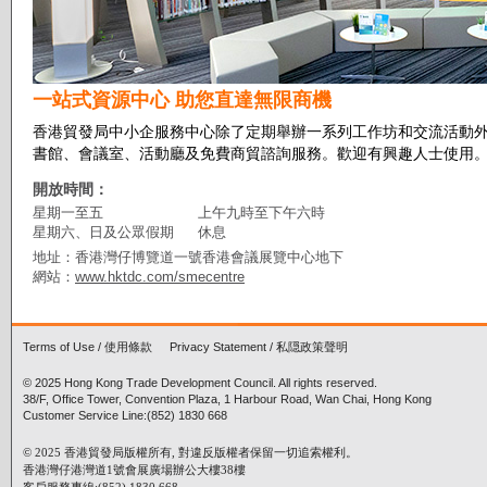
一站式資源中心 助您直達無限商機
香港貿發局中小企服務中心除了定期舉辦一系列工作坊和交流活動
書館、會議室、活動廳及免費商貿諮詢服務。歡迎有興趣人士使用
開放時間：
星期一至五
上午九時至下午六時
星期六、日及公眾假期
休息
地址：香港灣仔博覽道一號香港會議展覽中心地下
網站：
www.hktdc.com/smecentre
Terms of Use
/
使用條款
Privacy Statement
/
私隠政策聲明
© 2025 Hong Kong Trade Development Council. All rights reserved.
38/F, Office Tower, Convention Plaza, 1 Harbour Road, Wan Chai, Hong Kong
Customer Service Line:(852) 1830 668
© 2025 香港貿發局版權所有, 對違反版權者保留一切追索權利。
香港灣仔港灣道1號會展廣場辦公大樓38樓