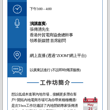
下午3:00 – 4:00
演講嘉賓:
張傳湧先生
香港外貿電商協會總幹事
領希新媒體 首席顧問
網上直播 (透過"ZOOM"網上平台)
以廣東話進行 (不設即時傳譯服務)
想以低成本進軍內地市場，接觸更多潛在客
戶? 開拓內地電商市場可為你帶來種種機遇!
是次T-box工作坊邀請了內地營銷專家張傳湧