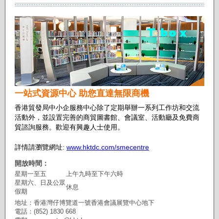
一站式資源中心 助您直達無限商機
香港貿發局中小企服務中心除了定期舉辦一系列工作坊和交流
活動外，並設置完善的商貿圖書館、會議室、活動廳及免費商
貿諮詢服務。歡迎有興趣人士使用。
www.hktdc.com/smecentre
詳情請瀏覽網址:
開放時間：
星期一至五
上午九時至下午六時
星期六、日及公眾
休息
假期
地址：香港灣仔博覽道一號香港會議展覽中心地下
電話：
(852) 1830 668